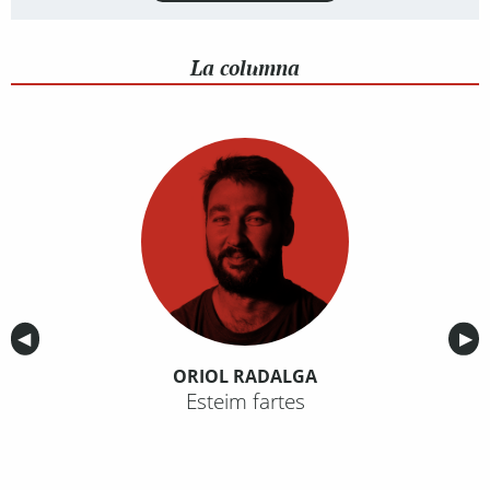
La columna
Anterior
◀︎
Sig
▶︎
ORIOL RADALGA
Esteim fartes