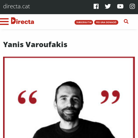
directa.cat
SUBSCRIU-T'HI
FES UNA DONACIÓ
Yanis Varoufakis