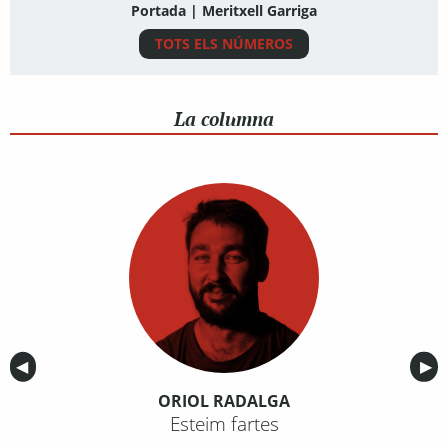
Portada | Meritxell Garriga
TOTS ELS NÚMEROS
La columna
Anterior
◀︎
Sig
▶︎
ORIOL RADALGA
Esteim fartes