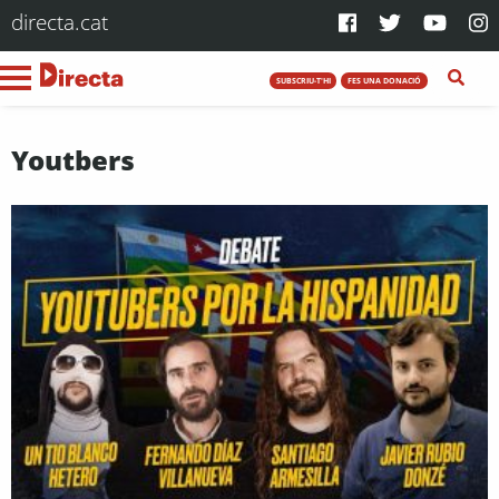
directa.cat
SUBSCRIU-T'HI
FES UNA DONACIÓ
Youtbers