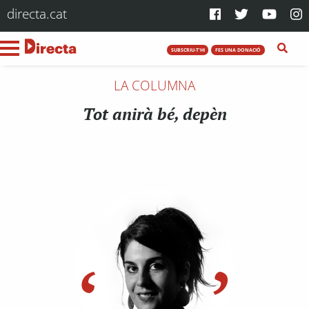
directa.cat
SUBSCRIU-T'HI
FES UNA DONACIÓ
LA COLUMNA
Tot anirà bé, depèn