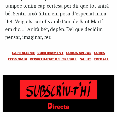
tampoc tenim cap certesa per dir que tot anirà
bé. Sentir això últim em posa d’especial mala
llet. Veig els cartells amb l’arc de Sant Martí i
em dic… “Anirà bé”, depèn. Del que decidim
pensar, imaginar, fer.
CAPITALISME
CONFINAMENT
CORONAVIRUS
CURES
ECONOMIA
REPARTIMENT DEL TREBALL
SALUT
TREBALL