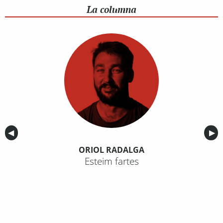
La columna
Anterior
◀︎
Sig
▶︎
ORIOL RADALGA
Esteim fartes