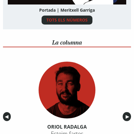
Portada | Meritxell Garriga
TOTS ELS NÚMEROS
La columna
Anterior
◀︎
Sig
▶︎
ORIOL RADALGA
Esteim fartes