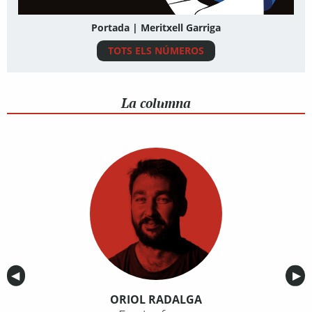
Portada | Meritxell Garriga
TOTS ELS NÚMEROS
La columna
Anterior
◀︎
Sig
▶︎
ORIOL RADALGA