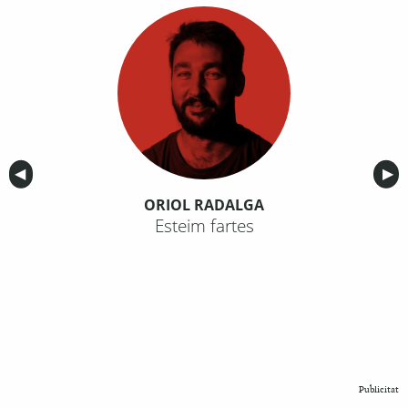
Anterior
◀︎
Sig
▶︎
ORIOL RADALGA
Esteim fartes
Publicitat