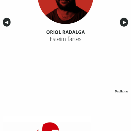
Anterior
◀︎
Sig
▶︎
ORIOL RADALGA
Esteim fartes
Publicitat