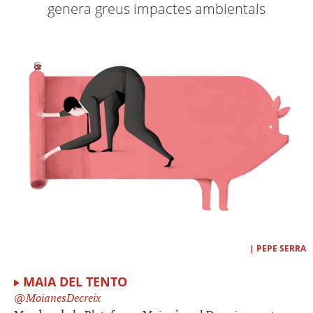
genera greus impactes ambientals
|
PEPE SERRA
MAIA DEL TENTO
MoianesDecreix