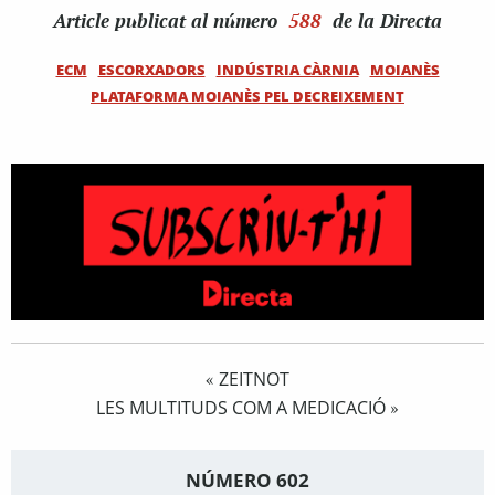
Article
publicat al número
588
de la Directa
ECM
ESCORXADORS
INDÚSTRIA CÀRNIA
MOIANÈS
PLATAFORMA MOIANÈS PEL DECREIXEMENT
ZEITNOT
«
LES MULTITUDS COM A MEDICACIÓ
»
NÚMERO 602