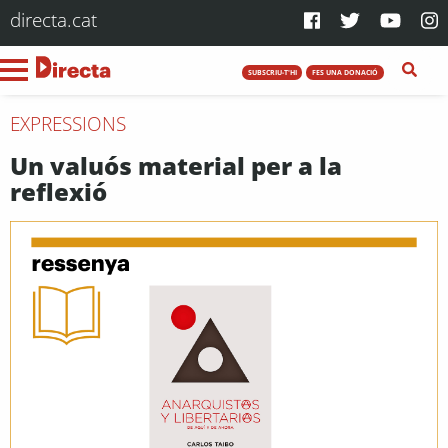
directa.cat
SUBSCRIU-T'HI
FES UNA DONACIÓ
EXPRESSIONS
Un valuós material per a la
reflexió