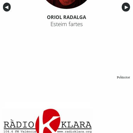
Anterior
◀︎
Sig
▶︎
ORIOL RADALGA
Esteim fartes
Publicitat