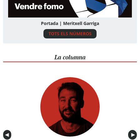
Portada | Meritxell Garriga
TOTS ELS NÚMEROS
La columna
Anterior
◀︎
Sig
▶︎