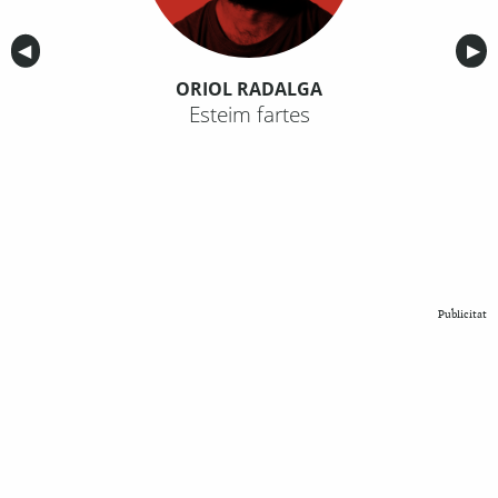
Anterior
◀︎
Sig
▶︎
ORIOL RADALGA
Esteim fartes
Publicitat