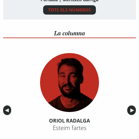
TOTS ELS NÚMEROS
La columna
Anterior
◀︎
Sig
▶︎
ORIOL RADALGA
Esteim fartes