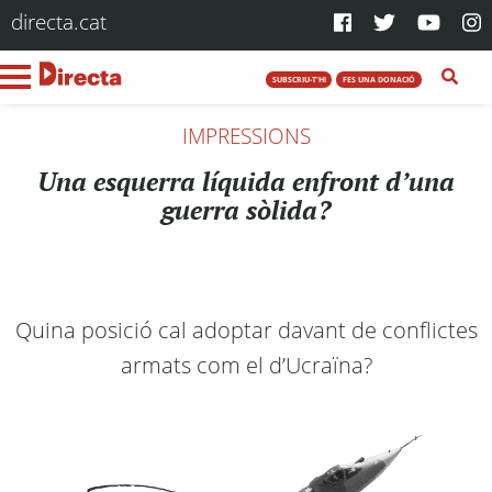
directa.cat
SUBSCRIU-T'HI
FES UNA DONACIÓ
IMPRESSIONS
Una esquerra líquida enfront d’una
guerra sòlida?
Quina posició cal adoptar davant de conflictes
armats com el d’Ucraïna?