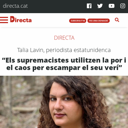
directa.cat
SUBSCRIU-T'HI
FES UNA DONACIÓ
DIRECTA
Talia Lavin, periodista estatunidenca
“Els supremacistes utilitzen la por i
el caos per escampar el seu verí”