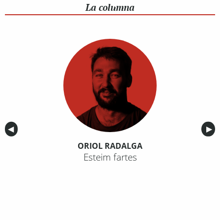
La columna
Anterior
◀︎
Sig
▶︎
ORIOL RADALGA
Esteim fartes