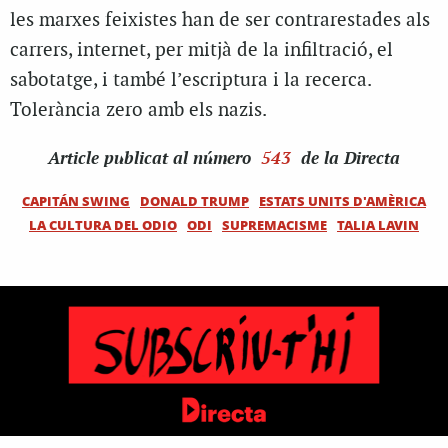
les marxes feixistes han de ser contrarestades als
carrers, internet, per mitjà de la infiltració, el
sabotatge, i també l’escriptura i la recerca.
Tolerància zero amb els nazis.
Article
publicat al número
543
de la Directa
CAPITÁN SWING
DONALD TRUMP
ESTATS UNITS D'AMÈRICA
LA CULTURA DEL ODIO
ODI
SUPREMACISME
TALIA LAVIN