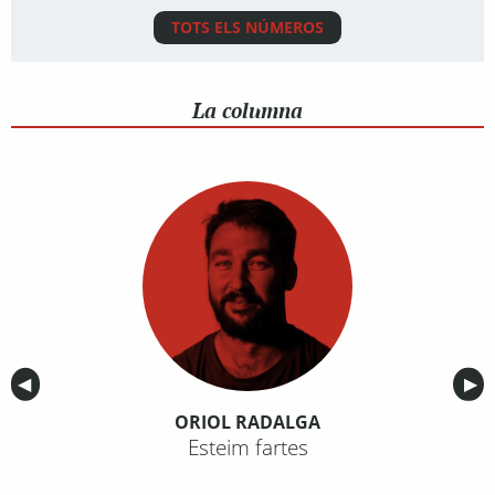
TOTS ELS NÚMEROS
La columna
Anterior
◀︎
Sig
▶︎
ORIOL RADALGA
Esteim fartes