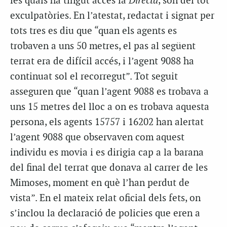
les quals ha tingut accés la
Directa
, són del tot
exculpatòries. En l’atestat, redactat i signat per
tots tres es diu que “quan els agents es
trobaven a uns 50 metres, el pas al següent
terrat era de difícil accés, i l’agent 9088 ha
continuat sol el recorregut”. Tot seguit
asseguren que “quan l’agent 9088 es trobava a
uns 15 metres del lloc a on es trobava aquesta
persona, els agents 15757 i 16202 han alertat
l’agent 9088 que observaven com aquest
individu es movia i es dirigia cap a la barana
del final del terrat que donava al carrer de les
Mimoses, moment en què l’han perdut de
vista”. En el mateix relat oficial dels fets, on
s’inclou la declaració de policies que eren a