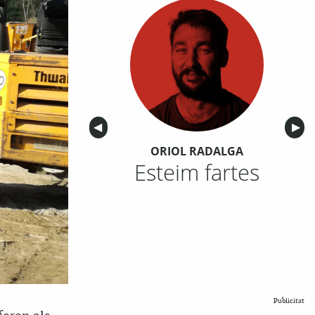
Anterior
◀︎
Sigu
▶︎
ORIOL RADALGA
Esteim fartes
Publicitat