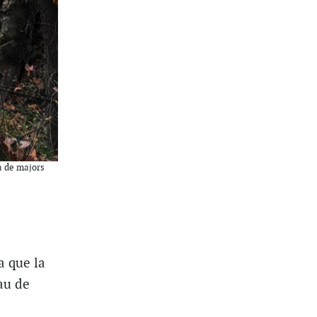
a de majors
a que la
rau de