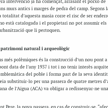
era intervenció ja ha començat, arrasant el porxo de
uns murs antics i marges de pedra del camp. Segons l
a totalitat d’aquesta masia corre el risc de ser ender
o està catalogada i el propietari no pot assumir els
urbanització que li pertoquen.
 patrimoni natural i arqueològic
s més polèmiques és la construcció d’un nou pont a 
ont data de l’any 1937 i tot i no tenir interès arquit
mblemàtica del poble i forma part de la seva identita
veia substituir-lo per una passera de quatre metres d
lana de l’Aigua (ACA) va obligar a redissenyar-ne un
t Pere, la nova passera, en cas de construir-se, “afec