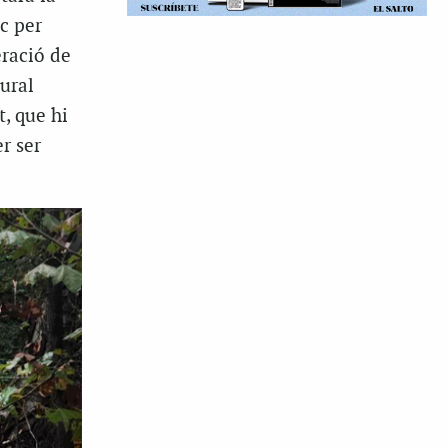
c per
eració de
ural
t, que hi
r ser