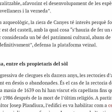
ralitzable, afavorint el desenvolupament de les espè
vellaners i la verneda”.
a arqueològic, la riera de Canyes té interès perquè 
r est del castell, amb la qual cosa “s’hauria de fer un
er considerada un bé del patrimoni cultural, abans de 
definitivament”, defensa la plataforma veïnal.
a, entre els propietaris del sòl
ressiva de clergues els darrers anys, les rectories d’
t en desús o abandonades. És el cas de la rectoria d
a masia de 1639 on hi han viscut els capellans fins q
 1986 després de la mort de l’últim religiós. A partir
ultor Josep Plandiura, l’edifici es va habilitar com a
c