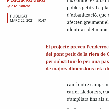
ÒSCAR ROMERO
Els conflictes urban
osc_romero
pobles petits. La p
d’urbanització, que 
PUBLICAT:
MARÇ 22, 2021 - 10:47
afecten greument ele
identitari del munic
El projecte preveu l’enderr
del pont petit de la riera de
per substituir-lo per una pas
de majors dimensions feta d
camí entre camps am
carrer Lledoners, qu
s’ampliarà fins als 