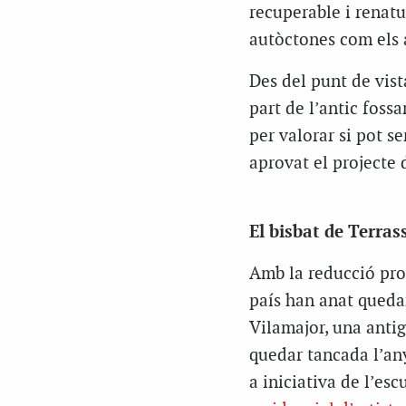
recuperable i renatu
autòctones com els a
Des del punt de vist
part de l’antic fossa
per valorar si pot s
aprovat el projecte 
El bisbat de Terrass
Amb la reducció prog
país han anat quedan
Vilamajor, una antig
quedar tancada l’any
a iniciativa de l’esc