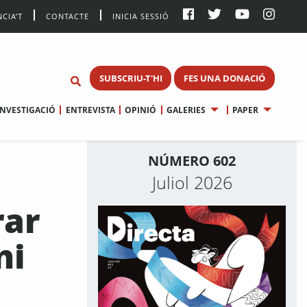
CIA’T
CONTACTE
INICIA SESSIÓ
SUBSCRIU-T'HI
FES UNA DONACIÓ
INVESTIGACIÓ
ENTREVISTA
OPINIÓ
GALERIES
PAPER
NÚMERO 602
Juliol 2026
rar
ni