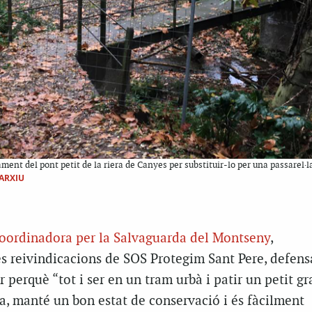
ment del pont petit de la riera de Canyes per substituir-lo per una passarel·l
ARXIU
oordinadora per la Salvaguarda del Montseny
,
s reivindicacions de SOS Protegim Sant Pere, defens
r perquè “tot i ser en un tram urbà i patir un petit g
a, manté un bon estat de conservació i és fàcilment