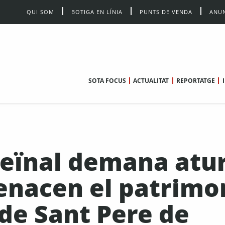
QUI SOM
BOTIGA EN LÍNIA
PUNTS DE VENDA
ANUN
SOTA FOCUS
ACTUALITAT
REPORTATGE
eïnal demana atu
enacen el patrimo
 de Sant Pere de