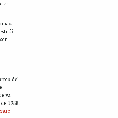
cies
formava
 estudi
ser
arreu del
e
ue va
 de 1988,
entre