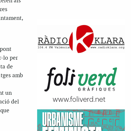
feren als
res
juntament,
 pont
r-lo per
eta de
atges amb
nt un
ació del
 que