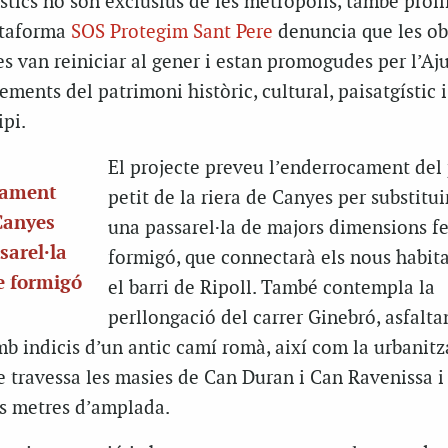
ístics no són exclusius de les metròpolis, també proli
lataforma
SOS Protegim Sant Pere
denuncia que les ob
es van reiniciar al gener i estan promogudes per l’A
ments del patrimoni històric, cultural, paisatgístic i
ipi.
El projecte preveu l’enderrocament del
ocament
petit de la riera de Canyes per substitui
 Canyes
una passarel·la de majors dimensions f
sarel·la
formigó, que connectarà els nous habit
e formigó
el barri de Ripoll. També contempla la
perllongació del carrer Ginebró, asfalta
b indicis d’un antic camí romà, així com la urbanitz
e travessa les masies de Can Duran i Can Ravenissa i
sis metres d’amplada.