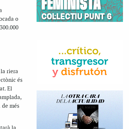
a
rocada o
 300.000
la riera
ectònic és
t. El
’amplada,
a de més
tarà la