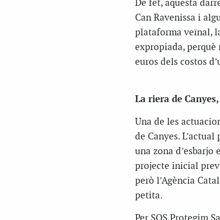
De fet, aquesta darr
Can Ravenissa i alg
plataforma veïnal, l
expropiada, perquè n
euros dels costos d’
La riera de Canyes,
Una de les actuacion
de Canyes. L’actual p
una zona d’esbarjo e
projecte inicial pre
però l’Agència Cata
petita.
Per SOS Protegim San