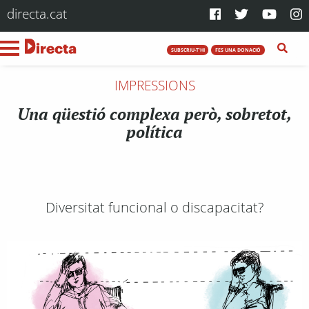
directa.cat
SUBSCRIU-T'HI
FES UNA DONACIÓ
IMPRESSIONS
Una qüestió complexa però, sobretot,
política
Diversitat funcional o discapacitat?