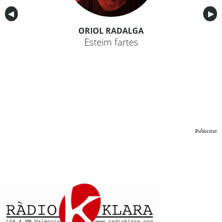
Anterior
◀︎
Sig
▶︎
ORIOL RADALGA
Esteim fartes
Publicitat