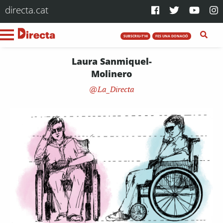
directa.cat
SUBSCRIU-T'HI
FES UNA DONACIÓ
Laura Sanmiquel-
Molinero
La_Directa