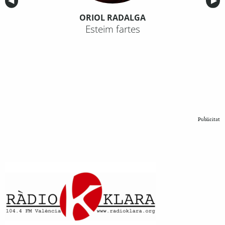
Anterior
◀︎
Sig
▶︎
ORIOL RADALGA
Esteim fartes
Publicitat