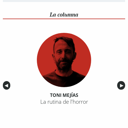
La columna
Anterior
◀︎
Sig
▶︎
TONI MEJÍAS
La rutina de l'horror