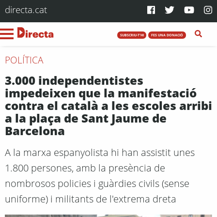
directa.cat
SUBSCRIU-T'HI
FES UNA DONACIÓ
POLÍTICA
3.000 independentistes
impedeixen que la manifestació
contra el català a les escoles arribi
a la plaça de Sant Jaume de
Barcelona
A la marxa espanyolista hi han assistit unes
1.800 persones, amb la presència de
nombrosos policies i guàrdies civils (sense
uniforme) i militants de l'extrema dreta