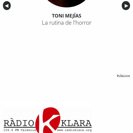
Anterior
◀︎
Sig
▶︎
TONI MEJÍAS
La rutina de l'horror
Publicitat