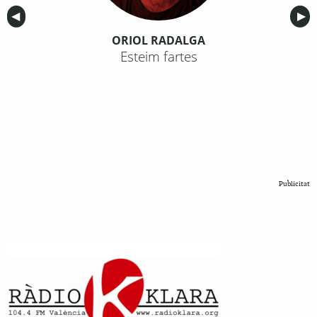
Anterior
◀︎
Sig
▶︎
ORIOL RADALGA
Esteim fartes
Publicitat