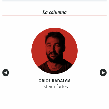
La columna
Anterior
◀︎
Sig
▶︎
ORIOL RADALGA
Esteim fartes