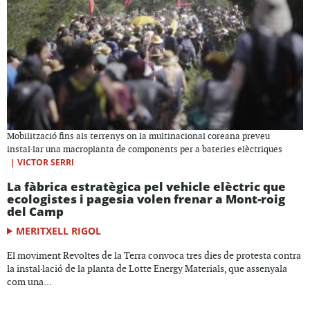
Mobilització fins als terrenys on la multinacional coreana preveu
instal·lar una macroplanta de components per a bateries elèctriques
|
VICTOR SERRI
La fàbrica estratègica pel vehicle elèctric que
ecologistes i pagesia volen frenar a Mont-roig
del Camp
MERITXELL RIGOL
El moviment Revoltes de la Terra convoca tres dies de protesta contra
la instal·lació de la planta de Lotte Energy Materials, que assenyala
com una...