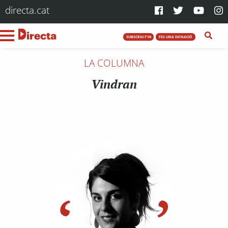
directa.cat
SUBSCRIU-T'HI
FES UNA DONACIÓ
LA COLUMNA
Vindran