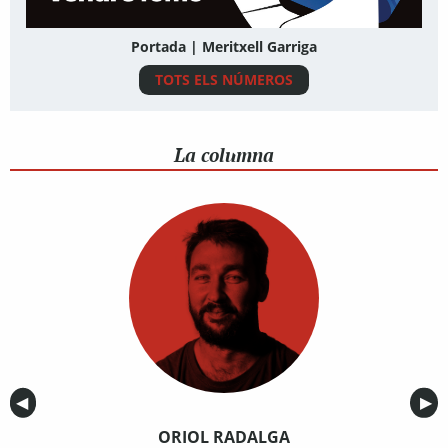
Portada | Meritxell Garriga
TOTS ELS NÚMEROS
La columna
Anterior
◀︎
Sig
▶︎
ORIOL RADALGA