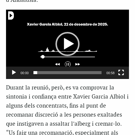
d’Andalusia.
Reproductor
de
vídeo
00:00
00:58
Durant la reunió, però, es va comprovar la
sintonia i confiança entre Xavier Garcia Albiol i
alguns dels concentrats, fins al punt de
recomanar discreció a les persones exaltades
que instigaven a assaltar l’alberg i cremar-lo.
“Us faig una recomanació, especialment als