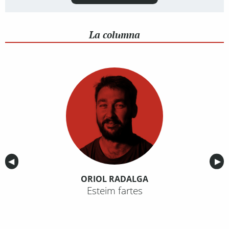
La columna
Anterior
◀︎
Sig
▶︎
ORIOL RADALGA
Esteim fartes