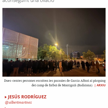
aconseguint una ovació
Dues-centes persones escolten les paraules de Garcia Albiol al pàrquing
|
ARXIU
del camp de futbol de Montigalà (Badalona)
JESÚS RODRÍGUEZ
albertmartnez