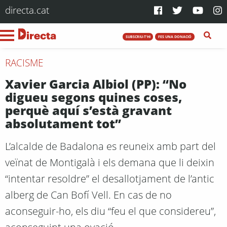
directa.cat
SUBSCRIU-T'HI
FES UNA DONACIÓ
RACISME
Xavier Garcia Albiol (PP): “No
digueu segons quines coses,
perquè aquí s’està gravant
absolutament tot”
L’alcalde de Badalona es reuneix amb part del
veïnat de Montigalà i els demana que li deixin
“intentar resoldre” el desallotjament de l’antic
alberg de Can Bofí Vell. En cas de no
aconseguir-ho, els diu “feu el que considereu”,