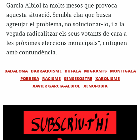
Garcia Albiol fa molts mesos que provoca
aquesta situació. Sembla clar que busca
agreujar el problema, no solucionar-lo, i a la
vegada radicalitzar els seus votants de cara a
les pròximes eleccions municipals”, critiquen
amb contundència.
BADALONA
BARRAQUISME
BUFALÀ
MIGRANTS
MONTIGALÀ
POBRESA
RACISME
SENSESOSTRE
XABOLISME
XAVIER GARCIA-ALBIOL
XENOFÒBIA