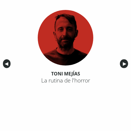
Anterior
◀︎
Sig
▶︎
TONI MEJÍAS
La rutina de l'horror