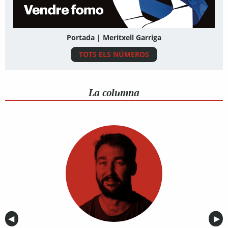
Portada | Meritxell Garriga
TOTS ELS NÚMEROS
La columna
Anterior
◀︎
Sig
▶︎