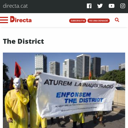
directa.cat
SUBSCRIU-T'HI
FES UNA DONACIÓ
The District