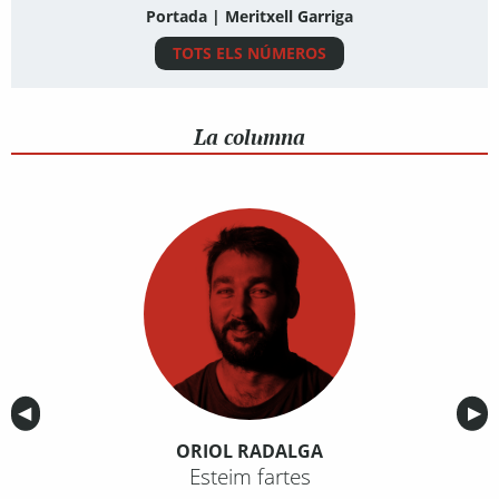
Portada | Meritxell Garriga
TOTS ELS NÚMEROS
La columna
Anterior
◀︎
Sig
▶︎
ORIOL RADALGA
Esteim fartes