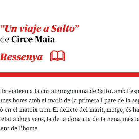
illa viatgen a la ciutat uruguaiana de Salto, amb l’es
unes hores amb el marit de la primera i pare de la s
ó en el mateix tren. El delicte del marit, metge, és h
 relat a dues veus, la de la dona i la de la nena, més l
lent de l’home.