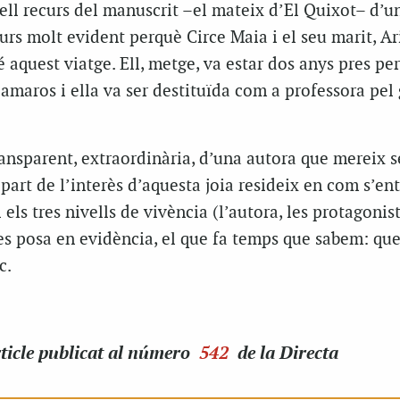
vell recurs del manuscrit –el mateix d’
El Quixot
– d’un
urs molt evident perquè Circe Maia i el seu marit, Ar
bé aquest
viatge
. Ell, metge, va estar dos anys pres pe
maros i ella va ser destituïda com a professora pel
ansparent, extraordinària, d’una autora que mereix s
art de l’interès d’aquesta joia resideix en com s’en
ls tres nivells de vivència (l’autora, les protagonist
es posa en evidència, el que fa temps que sabem: que
c.
ticle
publicat al número
542
de la Directa