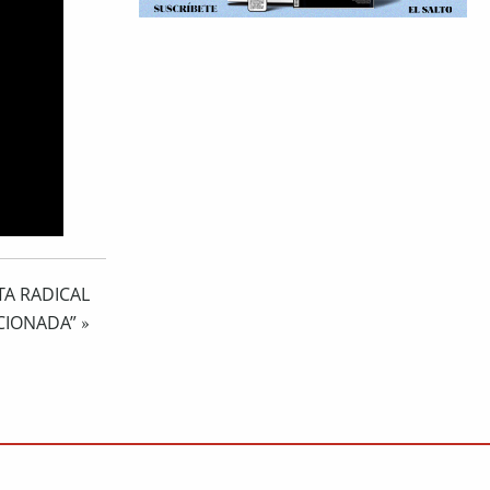
STA RADICAL
ICIONADA”
»