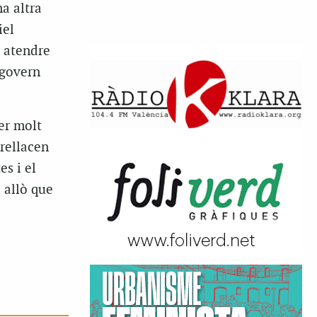
a altra
iel
r atendre
 govern
er molt
trellacen
es i el
 allò que