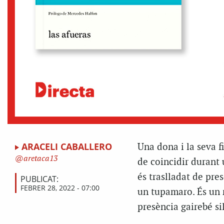
ARACELI CABALLERO
U
na dona i la seva f
aretaca13
de coincidir durant 
és traslladat de pres
PUBLICAT:
FEBRER 28, 2022 - 07:00
un
tupamaro
. És un
presència gairebé si