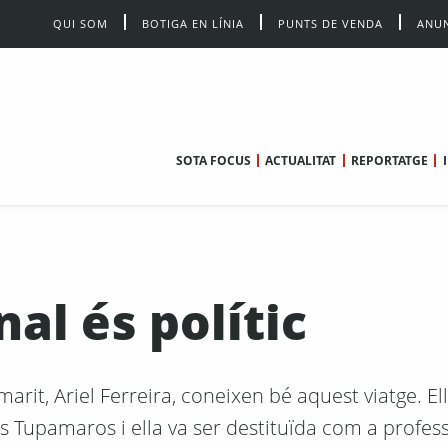
QUI SOM
BOTIGA EN LÍNIA
PUNTS DE VENDA
ANUN
SOTA FOCUS
ACTUALITAT
REPORTATGE
al és polític
 marit, Ariel Ferreira, coneixen bé aquest viatge. El
 Tupamaros i ella va ser destituïda com a profes