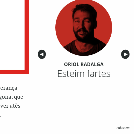
Anterior
◀︎
Sigu
▶︎
ORIOL RADALGA
Esteim fartes
perança
egona, que
aver atès
a
Publicitat