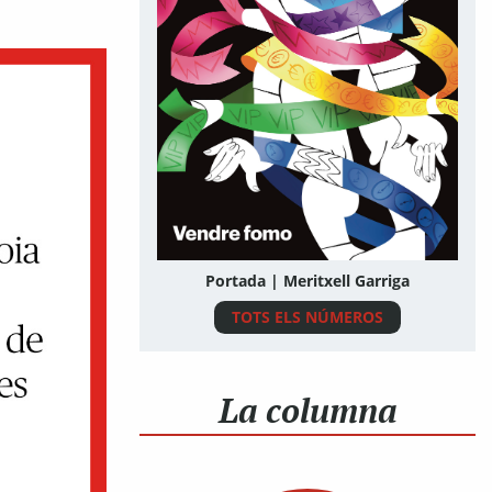
Portada | Meritxell Garriga
TOTS ELS NÚMEROS
La columna