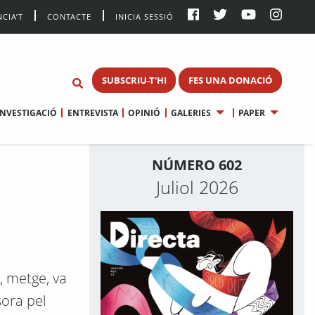
CIA’T
CONTACTE
INICIA SESSIÓ
SUBSCRIU-T'HI
FES UNA DONACIÓ
INVESTIGACIÓ
ENTREVISTA
OPINIÓ
GALERIES
PAPER
NÚMERO 602
Juliol 2026
l, metge, va
sora pel