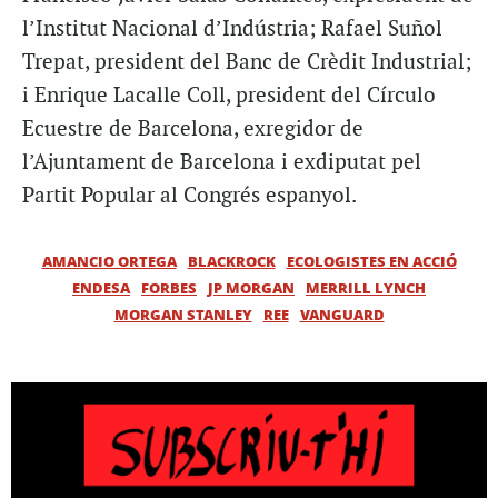
l’Institut Nacional d’Indústria; Rafael Suñol
Trepat, president del Banc de Crèdit Industrial;
i Enrique Lacalle Coll, president del Círculo
Ecuestre de Barcelona, exregidor de
l’Ajuntament de Barcelona i exdiputat pel
Partit Popular al Congrés espanyol.
AMANCIO ORTEGA
BLACKROCK
ECOLOGISTES EN ACCIÓ
ENDESA
FORBES
JP MORGAN
MERRILL LYNCH
MORGAN STANLEY
REE
VANGUARD