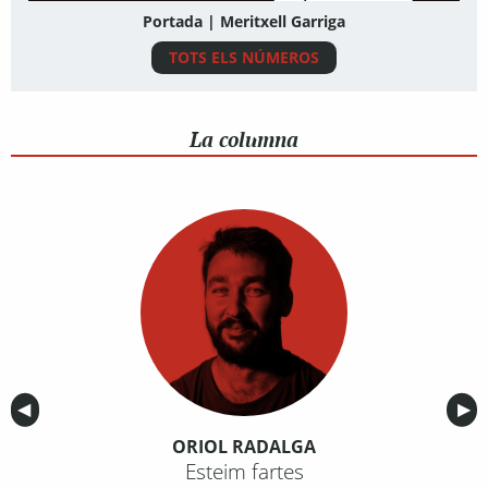
Portada | Meritxell Garriga
TOTS ELS NÚMEROS
La columna
Anterior
◀︎
Sig
▶︎
ORIOL RADALGA
Esteim fartes