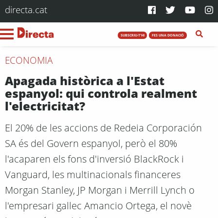
directa.cat
SUBSCRIU-T'HI
FES UNA DONACIÓ
ECONOMIA
Apagada històrica a l'Estat
espanyol: qui controla realment
l'electricitat?
El 20% de les accions de Redeia Corporación
SA és del Govern espanyol, però el 80%
l'acaparen els fons d'inversió BlackRock i
Vanguard, les multinacionals financeres
Morgan Stanley, JP Morgan i Merrill Lynch o
l'empresari gallec Amancio Ortega, el novè