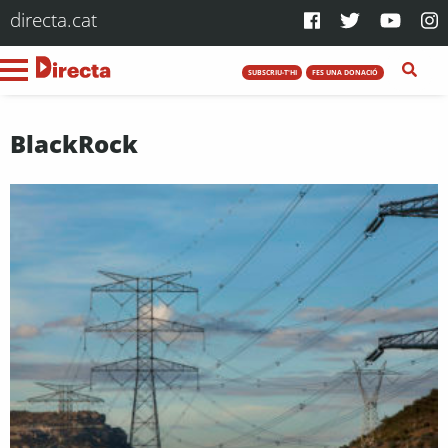
directa.cat
SUBSCRIU-T'HI
FES UNA DONACIÓ
BlackRock