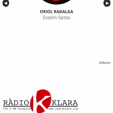
Anterior
◀︎
Sig
▶︎
ORIOL RADALGA
Esteim fartes
Publicitat