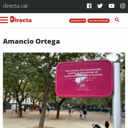
directa.cat
SUBSCRIU-T'HI
FES UNA DONACIÓ
Amancio Ortega