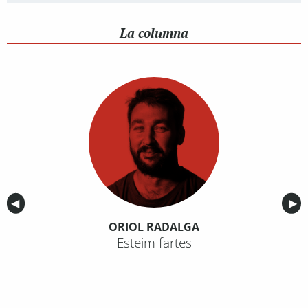
La columna
Anterior
◀︎
Sig
▶︎
ORIOL RADALGA
Esteim fartes