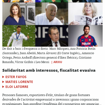
De dalt a baix i d'esquerra a dreta: Marc Márquez, Ana Patricia Botín
(Santander), Juan Abelló, Marta Álvarez (El Corte Inglés),, Amancio
Ortega, Petra Axdorff (directora general d'Ikea Ibérica), Cristiano
|
ARXIU
Ronaldo, Víctor Grifols i Leo Messi
Solidaritat amb interessos, fiscalitat evasiva
ESTER FAYOS
MATIES LORENTE
ELOI LATORRE
Persones famoses, esportistes d'elit, titulars de grans fortunes
derivades de l'activitat empresarial o inversora i grans corporacions
econòmiques, han aprofitat l'epidèmia del coronavirus per anunciar...