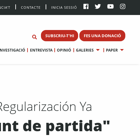
CIA’T
CONTACTE
INICIA SESSIÓ
SUBSCRIU-T'HI
FES UNA DONACIÓ
INVESTIGACIÓ
ENTREVISTA
OPINIÓ
GALERIES
PAPER
Regularización Ya
unt de partida"