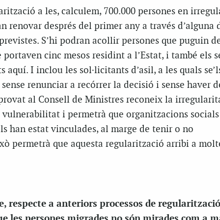
arització a les, calculem, 700.000 persones en irregul
n renovar després del primer any a través d’alguna d
previstes. S’hi podran acollir persones que puguin d
portaven cinc mesos residint a l’Estat, i també els seu
 aquí. I inclou les sol·licitants d’asil, a les quals se’l
 sense renunciar a recórrer la decisió i sense haver d
aprovat al Consell de Ministres reconeix la irregularit
vulnerabilitat i permetrà que organitzacions socials 
s han estat vinculades, al marge de tenir o no
ò permetrà que aquesta regularització arribi a mol
e, respecte a anteriors processos de regularitzaci
que les persones migrades no són mirades com a m