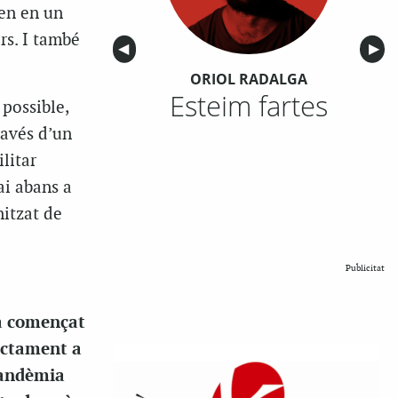
len en un
rs. I també
Anterior
◀︎
Sigu
▶︎
ORIOL RADALGA
Esteim fartes
 possible,
ravés d’un
ilitar
mai abans a
nitzat de
Publicitat
ha començat
xactament a
pandèmia