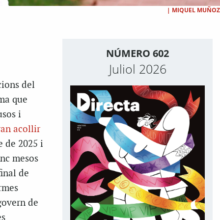
|
MIQUEL MUÑOZ
NÚMERO 602
Juliol 2026
cions del
ima que
sos i
an acollir
e de 2025 i
inc mesos
final de
ormes
govern de
es