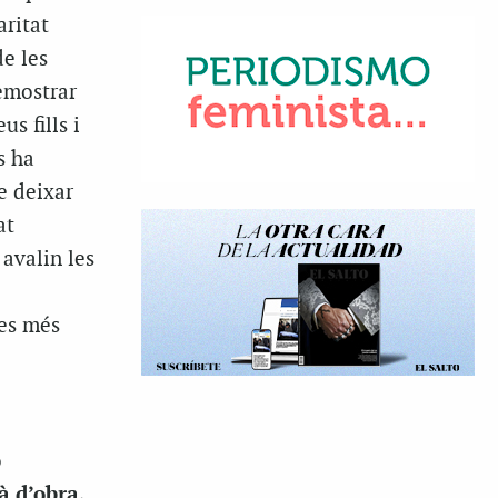
aritat
e les
emostrar
s fills i
s ha
e deixar
at
avalin les
tes més
ó
à d’obra,