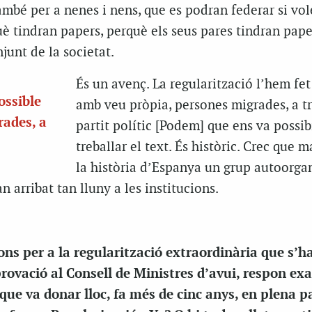
ambé per a nenes i nens, que es podran federar si vo
è tindran papers, perquè els seus pares tindran pape
junt de la societat.
És un avenç. La regularització l’hem fet
ossible
amb veu pròpia, persones migrades, a t
ades, a
partit polític [Podem] que ens va possib
treballar el text. És històric. Crec que 
la història d’Espanya un grup autoorga
 arribat tan lluny a les institucions.
ions per a la regularització extraordinària que s’
provació al Consell de Ministres d’avui, respon e
que va donar lloc, fa més de cinc anys, en plena 