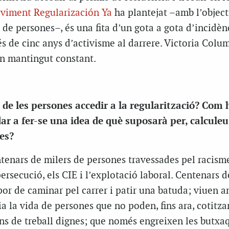
viment Regularización Ya
ha plantejat –amb l’object
 de persones–, és una fita d’un gota a gota d’incidèn
s de cinc anys d’activisme al darrere. Victoria Colu
an mantingut constant.
 de les persones accedir a la regularització? Com 
dar a fer-se una idea de què suposarà per, calcule
es?
ntenars de milers de persones travessades pel racism
persecució, els CIE i l’explotació laboral. Centenars 
or de caminar pel carrer i patir una batuda; viuen 
a la vida de persones que no poden, fins ara, cotitza
ns de treball dignes; que només engreixen les butxa