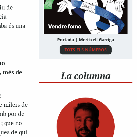
iu de
cia
mba és una
Portada | Meritxell Garriga
TOTS ELS NÚMEROS
ho
u, més de
La columna
e
de milers de
amb por de
r; que no
ques de qui