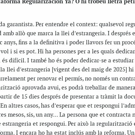
ataforma Regularización Ya? O hi trobeu lletra pet
 garantista. Per entendre el context: qualsevol regu
d amb allò que marca la llei d’estrangeria. I després 
 anys, fins a la definitiva i poder llavors fer un proc
 vol i si es pot. Hi ha persones per a les quals dedicar
és difícil. I també ho és poder dedicar-se a estudiar 
la llei d’estrangeria [vigent des del maig de 2025] hi
arrelament per renovar el permís, no només un contr
arització aprovada avui, es podrà treballar de manera
artir de 15 dies després de presentar a tràmit la do
. En altres casos, has d’esperar que et respongui l’adm
res mesos, sis, un any… La persona que et contracta 
 estrangeria et respongui. Per això la regularització
eforma. I encara ho ha estat inclús amb la reforma. Un