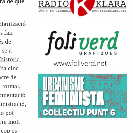
ita de què
larització
es fan
és de
-se a
història.
 ha cinc
acte de
 formal,
cumentació
inistració,
no pot
 era molt
 cop es