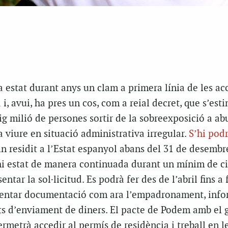
a estat durant anys un clam a primera línia de les ac
i, avui, ha pres un cos, com a reial decret, que s’est
 milió de persones sortir de la sobreexposició a abu
 viure en situació administrativa irregular.
S’hi podr
n residit a l’Estat espanyol abans del 31 de desembr
hi estat de manera continuada durant un mínim de c
tar la sol·licitud. Es podrà fer des de l’abril fins a 
esentar documentació com ara l’empadronament, inf
s d’enviament de diners. El pacte de Podem amb el 
metrà accedir al permís de residència i treball en l