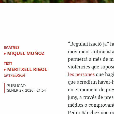
“Regularització ja” h
IMATGES
moviment antiracista 
MIQUEL MUÑOZ
permetrà a més de mig
TEXT
violències que suposa
MERITXELL RIGOL
les persones
que hagi
TxellRigol
que acreditin haver-
PUBLICAT:
en el moment de presen
GENER 27, 2026 - 21:54
juny, a través de pr
mèdics o comprovant
Pedro Sánchez que per