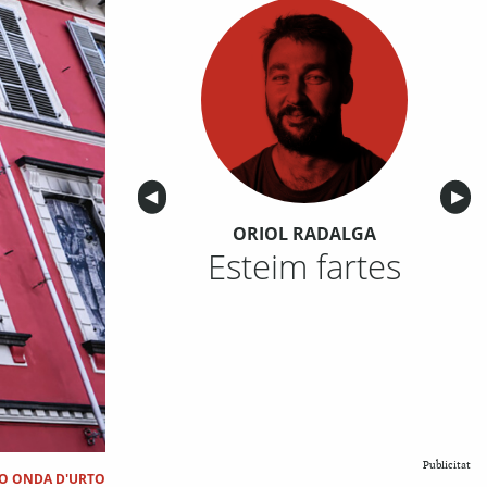
Anterior
◀︎
Sigu
▶︎
ORIOL RADALGA
Esteim fartes
Publicitat
O ONDA D'URTO