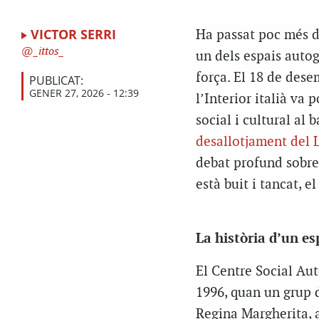
VICTOR SERRI
Ha passat poc més d
_ittos_
un dels espais autog
força. El 18 de dese
PUBLICAT:
GENER 27, 2026 - 12:39
l’Interior italià va 
social i cultural al 
desallotjament del 
debat profund sobre l
està buit i tancat, e
La història d’un esp
El Centre Social Au
1996, quan un grup d
Regina Margherita, a