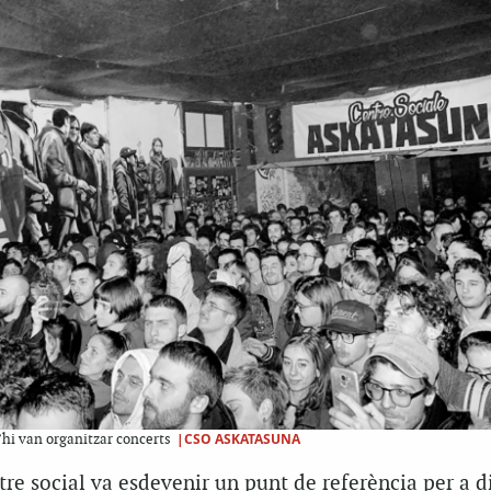
|CSO ASKATASUNA
’hi van organitzar concerts
tre social va esdevenir un punt de referència per a d