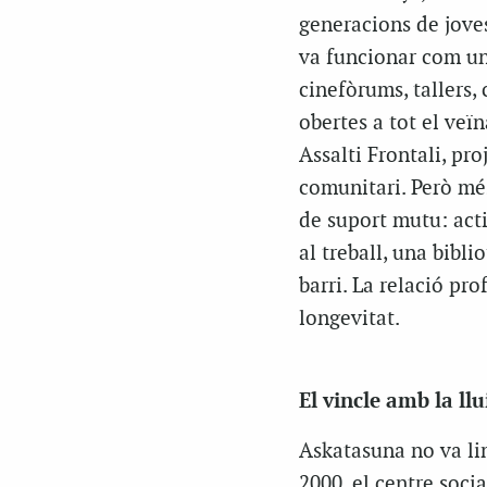
generacions de joves
va funcionar com un 
cinefòrums, tallers, 
obertes a tot el veïn
Assalti Frontali, pr
comunitari. Però mé
de suport mutu: activ
al treball, una bibli
barri. La relació pr
longevitat.
El vincle amb la ll
Askatasuna no va lim
2000, el centre soci