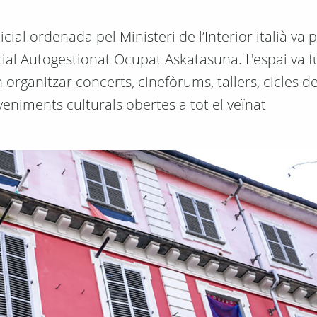
al ordenada pel Ministeri de l’Interior italià va p
cial Autogestionat Ocupat Askatasuna. L'espai va 
organitzar concerts, cinefòrums, tallers, cicles d
eveniments culturals obertes a tot el veïnat