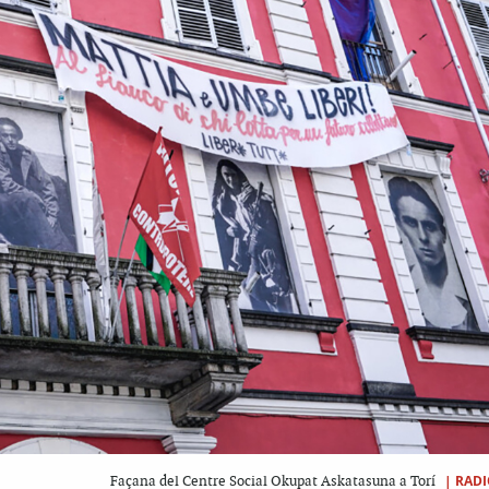
|
RADI
Façana del Centre Social Okupat Askatasuna a Torí