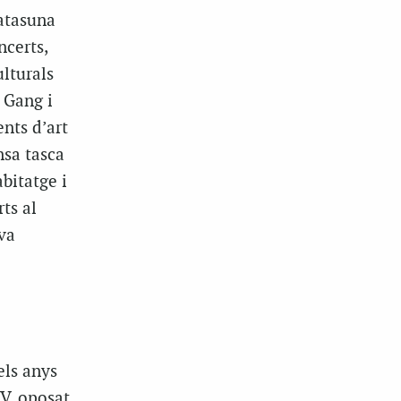
katasuna
ncerts,
ulturals
, Gang i
nts d’art
nsa tasca
abitatge i
rts al
va
els anys
AV, oposat