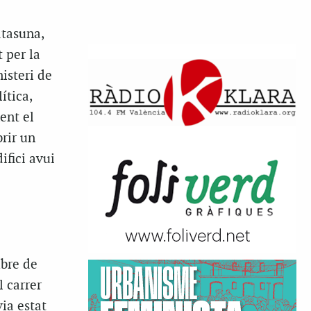
atasuna,
 per la
isteri de
ítica,
ent el
brir un
ifici avui
ubre de
 carrer
ia estat