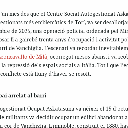
’un mes des que el Centre Social Autogestionat Ask
estionats més emblemàtics de Torí, va ser desallotjat
mbre de 2025, una operació policial ordenada pel Min
posar fi a gairebé trenta anys d’ocupació i activitat pol
barri de Vanchiglia. L’escenari va recordar inevitablem
Leoncavallo de Milà
, ocorregut mesos abans, i va reo
a repressió dels espais socials a Itàlia. Tot i que l’ed
l conflicte està lluny d’haver-se resolt.
ai arrelat al barri
togestionat Ocupat Askatasuna va néixer el 15 d’oct
e militants va decidir ocupar un edifici abandonat al
l cor de Vanchiglia. L’immoble, construït el 1880, hav