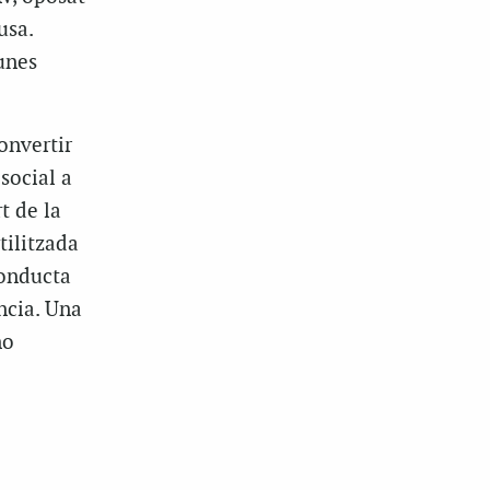
usa.
unes
convertir
social a
rt de la
tilitzada
conducta
ncia. Una
no