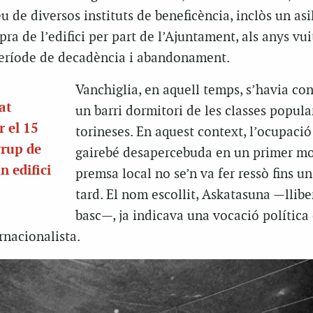
u de diversos instituts de beneficència, inclòs un asi
a de l’edifici per part de l’Ajuntament, als anys vui
eríode de decadència i abandonament.
Vanchiglia, en aquell temps, s’havia con
at
un barri dormitori de les classes popula
 el 15
torineses. En aquest context, l’ocupació
grup de
gairebé desapercebuda en un primer m
n edifici
premsa local no se’n va fer ressò fins 
tard. El nom escollit, Askatasuna —llibe
basc—, ja indicava una vocació política 
rnacionalista.