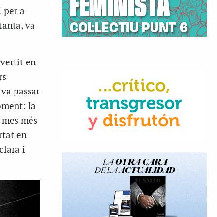
l per a
tanta, va
vertit en
rs
 va passar
oment: la
un mes més
rtat en
clara i