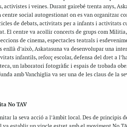
, activistes i veïnes. Durant gairebé trenta anys, As
centre social autogestionat on es van organitzar co
cicles de debats, activitats per a infants i activitats c
at. El centre va acollir concerts de grups com Militia
ojeccions de cinema, espectacles teatrals i esdevenime
s enllà d’això, Askatasuna va desenvolupar una inte
itats infantils, reforç escolar, defensa del dret a l’h
oteca, un laboratori fotogràfic i espais de trobada obe
ofunda amb Vanchiglia va ser una de les claus de la se
uita No TAV
itar la seva acció a l’àmbit local. Des de principis d
al va establir un vincle estret amb el moviment No T