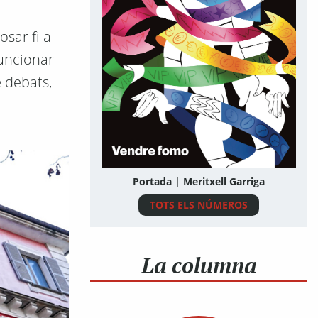
osar fi a
funcionar
e debats,
Portada | Meritxell Garriga
TOTS ELS NÚMEROS
La columna