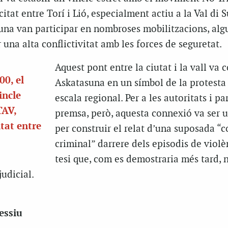
ocitat entre Torí i Lió, especialment actiu a la Val di S
suna van participar en nombroses mobilitzacions, alg
 una alta conflictivitat amb les forces de seguretat.
Aquest pont entre la ciutat i la vall va 
00, el
Askatasuna en un símbol de la protesta 
incle
escala regional. Per a les autoritats i pa
TAV,
premsa, però, aquesta connexió va ser u
itat entre
per construir el relat d’una suposada “
criminal” darrere dels episodis de violè
tesi que, com es demostraria més tard, 
judicial.
essiu