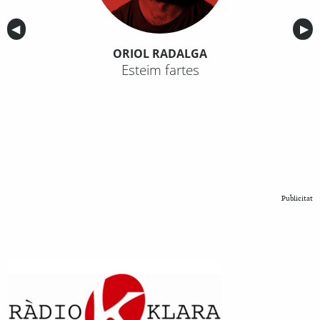
Anterior
◀︎
Sig
▶︎
ORIOL RADALGA
Esteim fartes
Publicitat