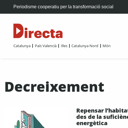
Periodisme cooperatiu per la transformació social
Catalunya
País Valencià
Illes
Catalunya Nord
Món
Decreixement
Repensar l’habita
des de la suficièn
energètica