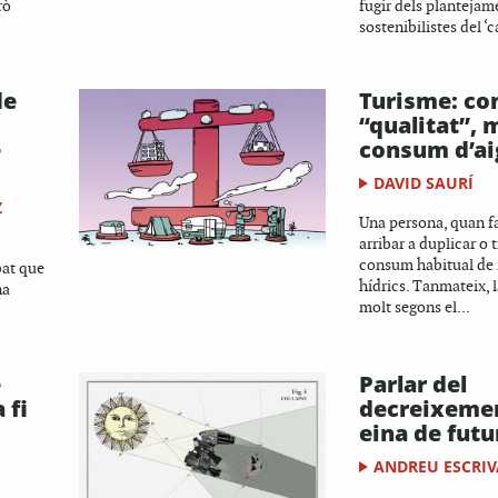
rò
fugir dels plantejam
sostenibilistes del ‘
de
Turisme: c
“qualitat”, 
e
consum d’ai
DAVID SAURÍ
Z
Una persona, quan fa
arribar a duplicar o t
consum habitual de 
bat que
hídrics. Tanmateix, 
na
molt segons el...
e
Parlar del
 fi
decreixemen
eina de futu
ANDREU ESCRIV