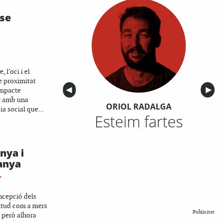
se
, l’oci i el
e proximitat
Anterior
◀︎
Sigu
▶︎
impacte
é amb una
ORIOL RADALGA
ia social que...
Esteim fartes
nya i
tanya
T
ncepció dels
titud com a mers
Publicitat
 però alhora