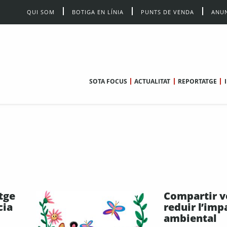
QUI SOM
BOTIGA EN LÍNIA
PUNTS DE VENDA
ANUN
SOTA FOCUS
ACTUALITAT
REPORTATGE
tge
Compartir v
cia
reduir l’imp
ambiental