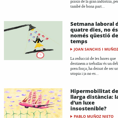
praxis de la gran indústria, pe
també de bona part...
Setmana laboral 
quatre dies, no és
només qüestió d
temps
JOAN SANCHIS I MUÑO
La reducció de les hores que
destinem a treballar és un de
pren força, ha deixat de ser u
utopia i ja no es...
Hipermobilitat d
llarga distància: la
d’un luxe
insostenible?
PABLO MUÑOZ NIETO