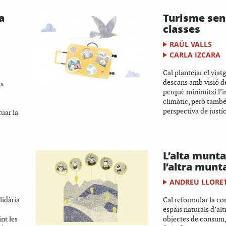
a
Turisme sen
classes
RAÜL VALLS
CARLA IZCARA
Cal plantejar el viatge
descans amb visió d
ls
perquè minimitzi l’
climàtic, però tamb
perspectiva de justíc
tuar la
L’alta munta
l’altra mun
ANDREU LLORE
lidària
Cal reformular la co
espais naturals d’al
nt les
objectes de consum,