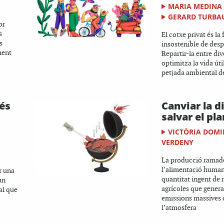
MARIA MEDINA
GERARD TURBA
or
s
El cotxe privat és l
s
insostenible de desp
ment
Repartir-la entre di
optimitza la vida úti
petjada ambiental d
 és
Canviar la d
salvar el pl
VICTÒRIA DOM
VERDENY
La producció ramade
l’alimentació human
r una
quantitat ingent de 
un
agrícoles que genera
al que
emissions massives 
l’atmosfera