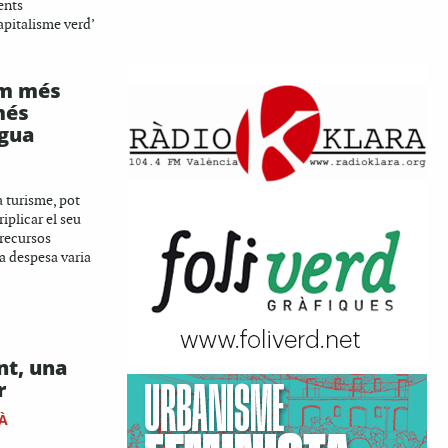
ents
capitalisme verd’
om més
més
gua
 turisme, pot
riplicar el seu
recursos
la despesa varia
t, una
r
À