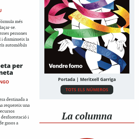
U
a fórmula més
laçar-se.
verses persones
l i disminueix la
els automòbils
ieta per
aneta
Portada | Meritxell Garriga
INGO
TOTS ELS NÚMEROS
ra destinada a
a requereix una
recursos
La columna
 desforestació i
de gasos a