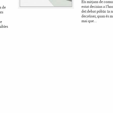
Els mitjans de comu
estat decisius a l’ho
s de
del debat públic la n
nts
decréixer, quan és m
mai que...
de
mibles