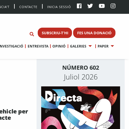
CIA’T
CONTACTE
INICIA SESSIÓ
SUBSCRIU-T'HI
FES UNA DONACIÓ
INVESTIGACIÓ
ENTREVISTA
OPINIÓ
GALERIES
PAPER
NÚMERO 602
Juliol 2026
ehicle per
acte