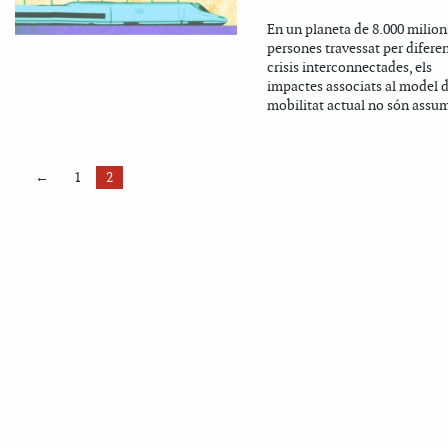
En un planeta de 8.000 milion
persones travessat per difere
crisis interconnectades, els
impactes associats al model 
mobilitat actual no són assu
←
1
2