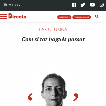
directa.cat
SUBSCRIU-T'HI
FES UNA DONACIÓ
LA COLUMNA
Com si tot hagués passat