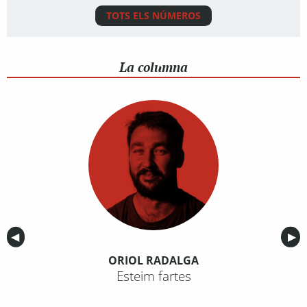
TOTS ELS NÚMEROS
La columna
Anterior
◀︎
Sig
▶︎
ORIOL RADALGA
Esteim fartes