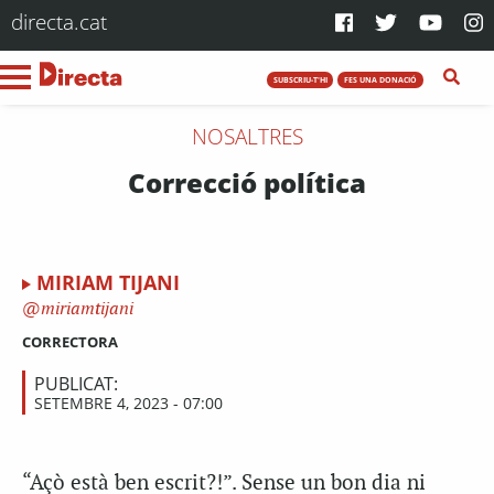
directa.cat
SUBSCRIU-T'HI
FES UNA DONACIÓ
NOSALTRES
Correcció política
MIRIAM TIJANI
miriamtijani
CORRECTORA
PUBLICAT:
SETEMBRE 4, 2023 - 07:00
“Açò està ben escrit?!”. Sense un bon dia ni