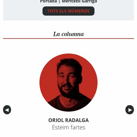
Portada | Meritxell Garriga
TOTS ELS NÚMEROS
La columna
Anterior
◀︎
Sig
▶︎
ORIOL RADALGA
Esteim fartes