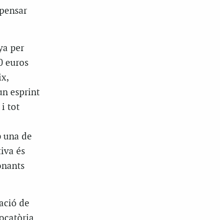
 pensar
ya per
0 euros
x,
un esprint
i tot
b una de
tiva és
onants
ació de
vocatòria