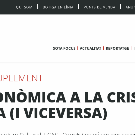
QUI SOM
BOTIGA EN LÍNIA
PUNTS DE VENDA
ANUN
SOTA FOCUS
ACTUALITAT
REPORTATGE
UPLEMENT
CONÒMICA A LA CRI
 (I VICEVERSA)
Òmnium Cultural, ECAS i Coop57 va néixer per rever