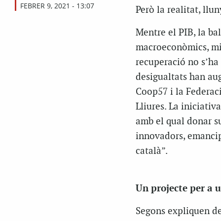
FEBRER 9, 2021 - 13:07
Però la realitat, ll
Mentre el PIB, la ba
macroeconòmics, mill
recuperació no s’ha 
desigualtats han au
Coop57 i la Federaci
Lliures. La iniciativ
amb el qual donar su
innovadors, emancipa
català”.
Un projecte per a u
Segons expliquen des