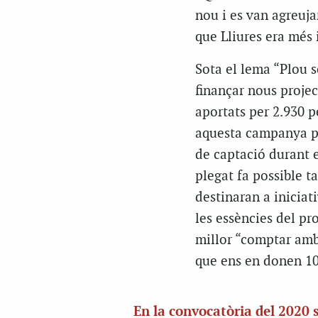
nou i es van agreuja
que Lliures era més 
Sota el lema “Plou 
finançar nous projec
aportats per 2.930 p
aquesta campanya pe
de captació durant e
plegat fa possible 
destinaran a iniciat
les essències del pro
millor “comptar amb
que ens en donen 10
En la convocatòria del 2020 