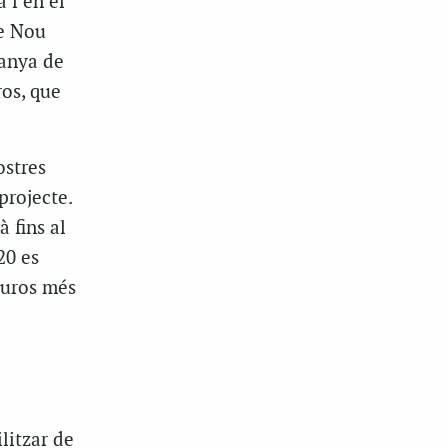
 i en el
de Nou
panya de
os, que
ostres
projecte.
à fins al
20 es
euros més
ilitzar de