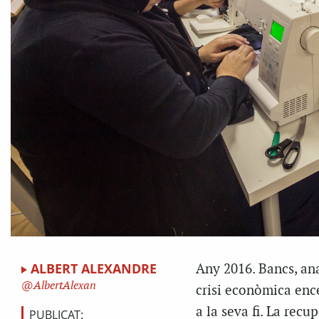
ALBERT ALEXANDRE
Any 2016. Bancs, ana
AlbertAlexan
crisi econòmica ence
a la seva fi. La rec
PUBLICAT: