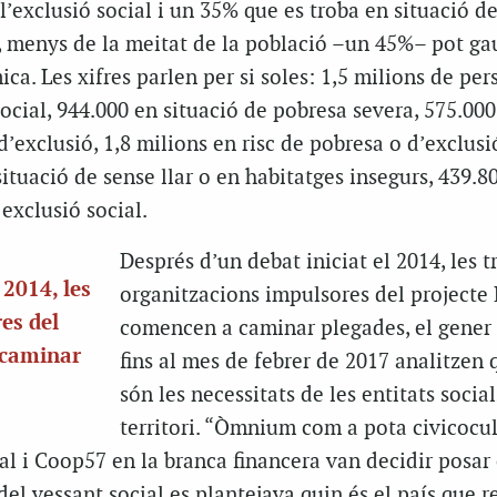
l’exclusió social i un 35% que es troba en situació d
t, menys de la meitat de la població –un 45%– pot ga
ica. Les xifres parlen per si soles: 1,5 milions de pe
social, 944.000 en situació de pobresa severa, 575.00
d’exclusió, 1,8 milions en risc de pobresa o d’exclusió
ituació de sense llar o en habitatges insegurs, 439.8
 exclusió social.
Després d’un debat iniciat el 2014, les t
 2014, les
organitzacions impulsores del projecte 
es del
comencen a caminar plegades, el gener 
 caminar
fins al mes de febrer de 2017 analitzen 
són les necessitats de les entitats social
territori. “Òmnium com a pota civicocul
al i Coop57 en la branca financera van decidir posar
 del vessant social es plantejava quin és el país que 