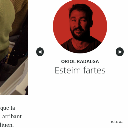
Anterior
◀︎
Sigu
▶︎
ORIOL RADALGA
Esteim fartes
 que la
à arribant
Publicitat
diuen.