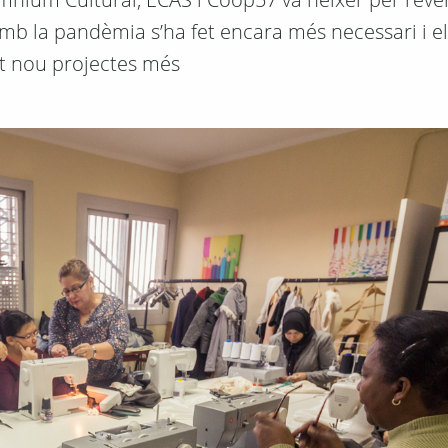
 amb la pandèmia s’ha fet encara més necessari i e
t nou projectes més