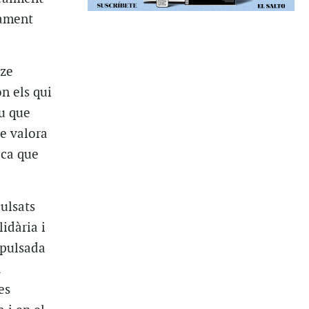
pament
nze
ón els qui
iu que
ue valora
ica que
ulsats
idària i
mpulsada
a
es