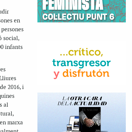
e
udir
rsones en
0 persones
 social,
00 infants
res
Lliures
de 2016, i
quines
s al
tural,
 en marxa
realment