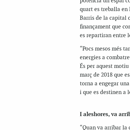
potencia un espai c
quart es treballa en
Barris de la capital
finançament que com
es repartiran entre l
“Pocs mesos més tar
energies a combatre 
És per aquest motiu q
març de 2018 que es 
torna a engegar una
i que es destinen a l
I aleshores, va arr
“Quan va arribar la c