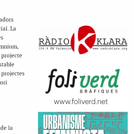
cadors
ial. La
es
Òmnium,
 projecte
stable
 projectes
ori
de la