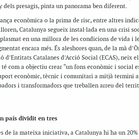
uny dels presagis, pinta un panorama ben diferent.
lança econòmica o la prima de risc, entre altres indi
oren, Catalunya segueix instal·lada en una crisi soc
plasmat en una millora de les condicions de vida i l
gmentat encara més. És aleshores quan, de la mà d’
ó d’Entitats Catalanes d’Acció Social (ECAS), neix el
a té com a objectiu crear “un fons econòmic i social e
port econòmic, tècnic i comunitari a mitjà termini a
dors i transformadors que treballen arreu del territ
n país dividit en tres
 de la mateixa iniciativa, a Catalunya hi ha un 20% 