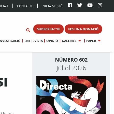
CIA’T
CONTACTE
INICIA SESSIÓ
SUBSCRIU-T'HI
FES UNA DONACIÓ
INVESTIGACIÓ
ENTREVISTA
OPINIÓ
GALERIES
PAPER
NÚMERO 602
Juliol 2026
SI
tir les