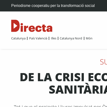
Periodisme cooperatiu per la transformació social
Catalunya
País Valencià
Illes
Catalunya Nord
Món
S
DE LA CRISI E
SANITÀRIA
Tot i que el projecte Lliures impulsat per 