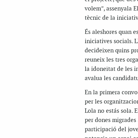
volem”, assenyala E
tècnic de la iniciati
És aleshores quan es
iniciatives socials. 
decideixen quins pro
reuneix les tres org
la idoneïtat de les 
avalua les candidatur
En la primera convoc
per les organitzacio
Lola no estás sola. 
per dones migrades a
participació del jove