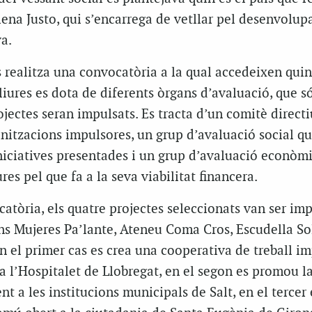
lena Justo, qui s’encarrega de vetllar pel desenvolu
va.
 realitza una convocatòria a la qual accedeixen qui
Lliures es dota de diferents òrgans d’avaluació, que s
jectes seran impulsats. Es tracta d’un comitè direct
anitzacions impulsores, un grup d’avaluació social q
iniciatives presentades i un grup d’avaluació econòm
es pel que fa a la seva viabilitat financera.
atòria, els quatre projectes seleccionats van ser imp
ns Mujeres Pa’lante, Ateneu Coma Cros, Escudella Sol
En el primer cas es crea una cooperativa de treball i
 l’Hospitalet de Llobregat, en el segon es promou l
nt a les institucions municipals de Salt, en el tercer 