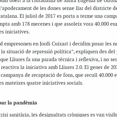
omú obert a la ciutadania de Santa Eugènia de Girona
 l’apoderament de les dones sense llar del districte 
 catalana. El juliol de 2017 es porta a terme una cam
pta amb 178 mecenes i que assoleix vora 40.000 eur
es iniciatives.
d empresonen en Jordi Cuixart i decidim posar les n
la situació de repressió política”, expliquen des del 
ue Lliures fa una parada tècnica i reflexiva, i no ser
reactiva la iniciativa amb Lliures 2.0. El gener de 20
 campanya de recaptació de fons, que recull 40.000 
es mateixes quatre iniciatives socials.
ibar la pandèmia
risi sanitària, les desigualtats cròniques es van visib