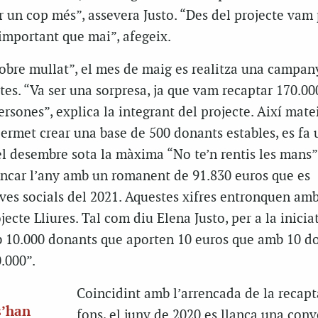
r un cop més”, assevera Justo. “Des del projecte vam
important que mai”, afegeix.
sobre mullat”, el mes de maig es realitza una campan
tes. “Va ser una sorpresa, ja que vam recaptar 170.00
ersones”, explica la integrant del projecte. Així matei
rmet crear una base de 500 donants estables, es fa 
l desembre sota la màxima “No te’n rentis les mans” 
tancar l’any amb un romanent de 91.830 euros que es
ives socials del 2021. Aquestes xifres entronquen am
jecte Lliures. Tal com diu Elena Justo, per a la inicia
 10.000 donants que aporten 10 euros que amb 10 d
.000”.
Coincidint amb l’arrencada de la recapt
s’han
fons, el juny de 2020 es llança una con