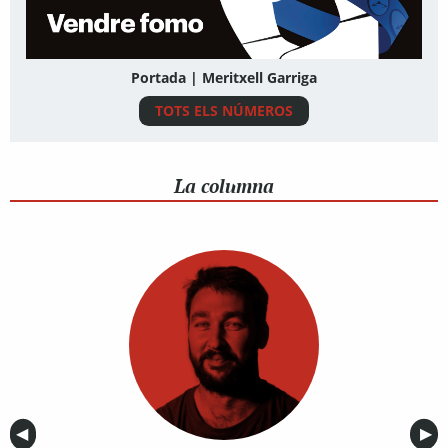
Portada | Meritxell Garriga
TOTS ELS NÚMEROS
La columna
Anterior
◀︎
Sig
▶︎