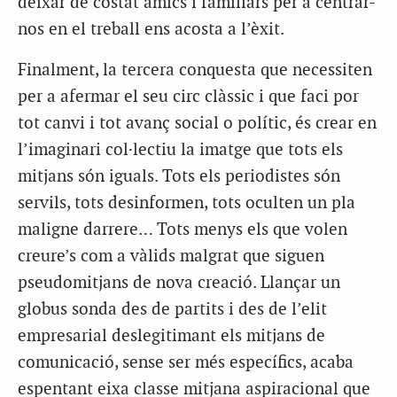
deixar de costat amics i familiars per a centrar-
nos en el treball ens acosta a l’èxit.
Finalment, la tercera conquesta que necessiten
per a afermar el seu circ clàssic i que faci por
tot canvi i tot avanç social o polític, és crear en
l’imaginari col·lectiu la imatge que tots els
mitjans són iguals. Tots els periodistes són
servils, tots desinformen, tots oculten un pla
maligne darrere… Tots menys els que volen
creure’s com a vàlids malgrat que siguen
pseudomitjans de nova creació. Llançar un
globus sonda des de partits i des de l’elit
empresarial deslegitimant els mitjans de
comunicació, sense ser més específics, acaba
espentant eixa classe mitjana aspiracional que