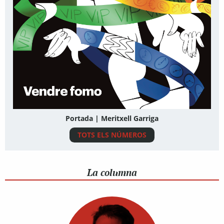
Portada | Meritxell Garriga
TOTS ELS NÚMEROS
La columna