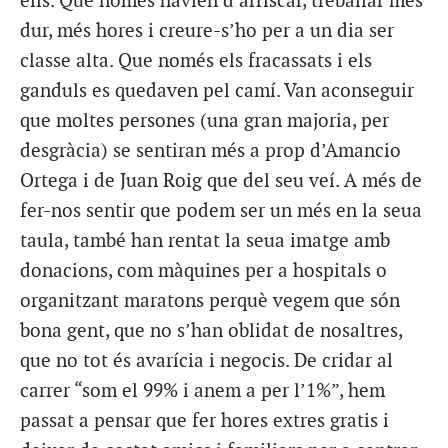
ells. Que només havien d’arriscar, treballar més
dur, més hores i creure-s’ho per a un dia ser
classe alta. Que només els fracassats i els
ganduls es quedaven pel camí. Van aconseguir
que moltes persones (una gran majoria, per
desgràcia) se sentiran més a prop d’Amancio
Ortega i de Juan Roig que del seu veí. A més de
fer-nos sentir que podem ser un més en la seua
taula, també han rentat la seua imatge amb
donacions, com màquines per a hospitals o
organitzant maratons perquè vegem que són
bona gent, que no s’han oblidat de nosaltres,
que no tot és avarícia i negocis. De cridar al
carrer “som el 99% i anem a per l’1%”, hem
passat a pensar que fer hores extres gratis i