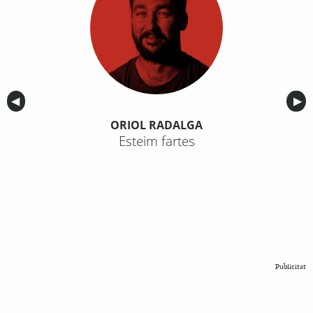
Anterior
◀︎
Sig
▶︎
ORIOL RADALGA
Esteim fartes
Publicitat