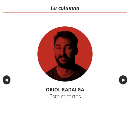
La columna
Anterior
◀︎
Sig
▶︎
ORIOL RADALGA
Esteim fartes