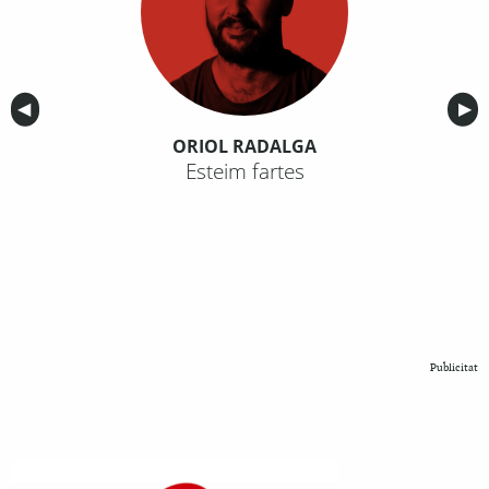
Anterior
◀︎
Sig
▶︎
ORIOL RADALGA
Esteim fartes
Publicitat