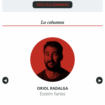
TOTS ELS NÚMEROS
La columna
Anterior
◀︎
Sig
▶︎
ORIOL RADALGA
Esteim fartes