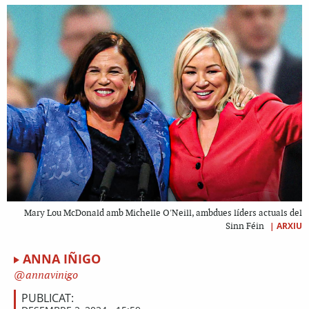
Mary Lou McDonald amb Michelle O'Neill, ambdues líders actuals del
|
ARXIU
Sinn Féin
ANNA IÑIGO
annavinigo
PUBLICAT: