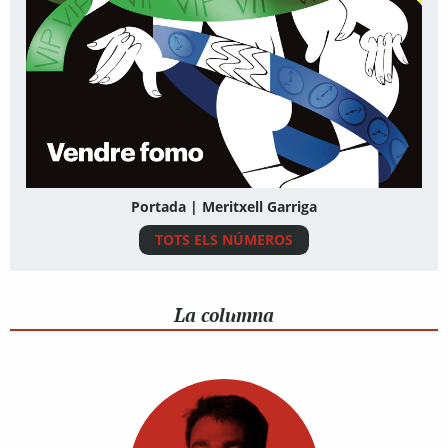
Portada | Meritxell Garriga
TOTS ELS NÚMEROS
La columna