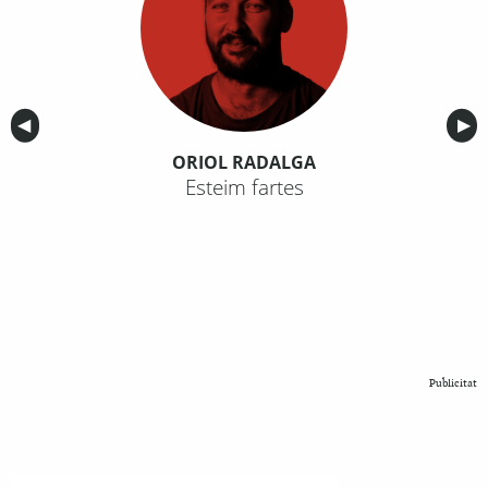
Anterior
◀︎
Sig
▶︎
ORIOL RADALGA
Esteim fartes
Publicitat