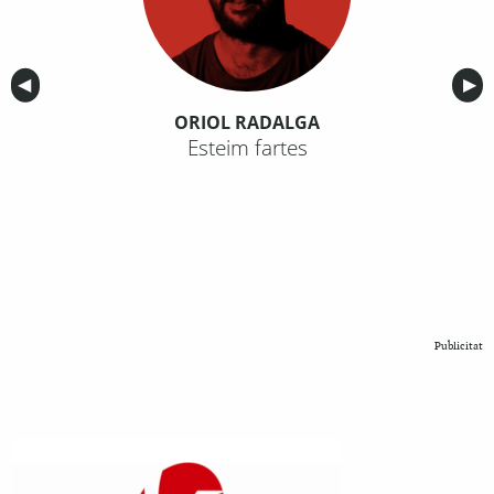
Anterior
◀︎
Sig
▶︎
ORIOL RADALGA
Esteim fartes
Publicitat