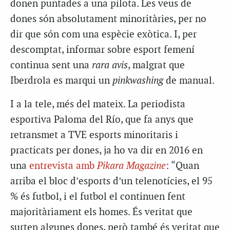
donen puntades a una pilota. Les veus de
dones són absolutament minoritàries, per no
dir que són com una espècie exòtica. I, per
descomptat, informar sobre esport femení
continua sent una
rara avis
, malgrat que
Iberdrola es marqui un
pinkwashing
de manual.
I a la tele, més del mateix. La periodista
esportiva Paloma del Río, que fa anys que
retransmet a TVE esports minoritaris i
practicats per dones, ja ho va dir en 2016 en
una
entrevista amb
Pikara Magazine
: “Quan
arriba el bloc d’esports d’un telenotícies, el 95
% és futbol, i el futbol el continuen fent
majoritàriament els homes. És veritat que
surten algunes dones, però també és veritat que