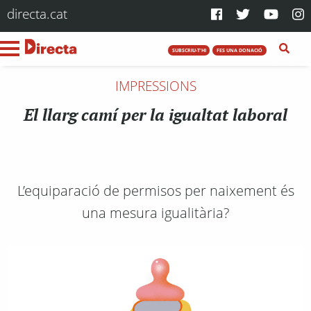
directa.cat
SUBSCRIU-T'HI
FES UNA DONACIÓ
IMPRESSIONS
El llarg camí per la igualtat laboral
L’equiparació de permisos per naixement és
una mesura igualitària?