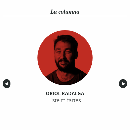
La columna
Anterior
◀︎
Sig
▶︎
ORIOL RADALGA
Esteim fartes