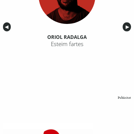
Anterior
◀︎
Sig
▶︎
ORIOL RADALGA
Esteim fartes
Publicitat