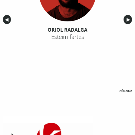
Anterior
◀︎
Sig
▶︎
ORIOL RADALGA
Esteim fartes
Publicitat