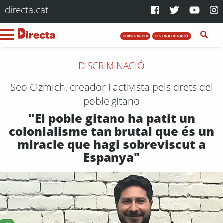
directa.cat
SUBSCRIU-T'HI
FES UNA DONACIÓ
DISCRIMINACIÓ
Seo Cizmich, creador i activista pels drets del
poble gitano
"El poble gitano ha patit un
colonialisme tan brutal que és un
miracle que hagi sobreviscut a
Espanya"