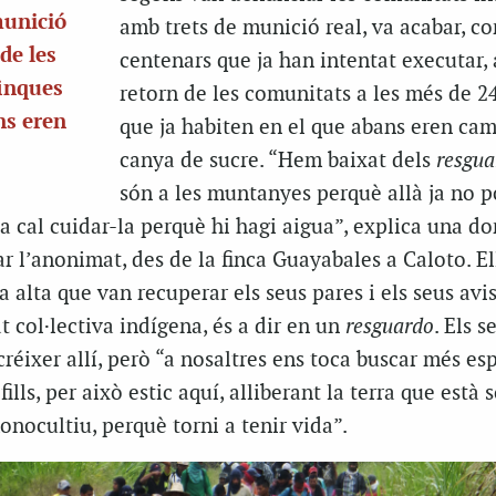
munició
amb trets de munició real, va acabar, c
de les
centenars que ja han intentat executar,
finques
retorn de les comunitats a les més de 2
ns eren
que ja habiten en el que abans eren ca
canya de sucre. “Hem baixat dels
resgua
són a les muntanyes perquè allà ja no
lta cal cuidar-la perquè hi hagi aigua”, explica una d
r l’anonimat, des de la finca Guayabales a Caloto. El
a alta que van recuperar els seus pares i els seus avi
t col·lectiva indígena, és a dir en un
resguardo
. Els s
éixer allí, però “a nosaltres ens toca buscar més esp
 fills, per això estic aquí, alliberant la terra que està
onocultiu, perquè torni a tenir vida”.