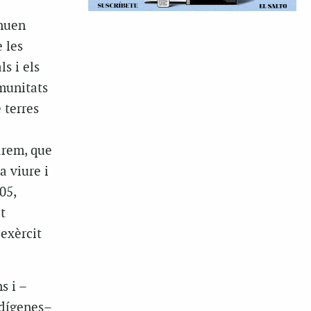
inuen
 les
ls i els
munitats
 terres
arem, que
a viure i
05,
t
 exèrcit
s i –
ndígenes–