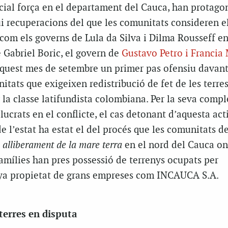
cial força en el departament del Cauca, han protagon
ui recuperacions del que les comunitats consideren e
I com els governs de Lula da Silva i Dilma Rousseff en
 Gabriel Boric, el govern de
Gustavo Petro i Francia
’aquest mes de setembre un primer pas ofensiu davant
itats que exigeixen redistribució de fet de les terre
a classe latifundista colombiana. Per la seva compl
lucrats en el conflicte, el cas detonant d’aquesta act
de l’estat ha estat el del procés que les comunitats d
n
alliberament de la mare terra
en el nord del Cauca on,
amílies han pres possessió de terrenys ocupats per
ya propietat de grans empreses com INCAUCA S.A.
terres en disputa