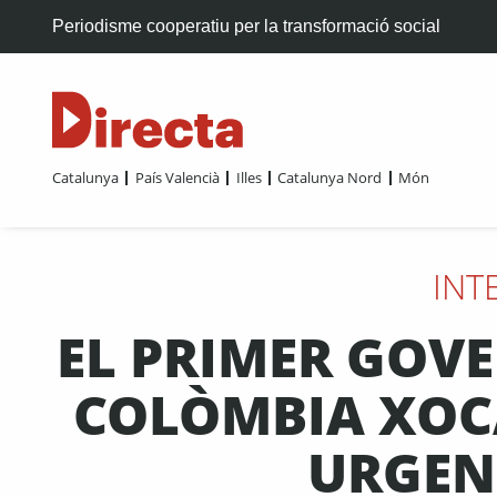
Periodisme cooperatiu per la transformació social
Catalunya
País Valencià
Illes
Catalunya Nord
Món
INT
EL PRIMER GOVE
COLÒMBIA XOC
URGENT