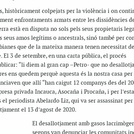
, històricament colpejats per la violència i on cont
ament enfrontaments armats entre les dissidències de
terra està en disputa no sols pels seus propietaris lega
s seus amos legítims o ancestrals, sinó també per co
bianes que de la mateixa manera tenen necessitat de
e. El 3 de setembre, en una carta pública, el procés
blicar: “li diem al gran cap –Petro- que no desallotj
res ens quedem perquè aquesta és la nostra casa per 
unciaven que allí “han caigut 12 companys des del 20
presa privada Incauca, Asocaña i Procaña, i per l’esta
 el periodista Abelardo Liz, qui va ser assassinat per
otjament el 13 d’agost de 2020.
El desallotjament amb gasos lacrimògen
segons van denunciar les comunitats i