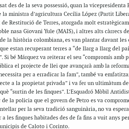
at des de la seva possessió, quan la vicepresidenta 
la ministra d’agricultura Cecília López (Partit Libera
t de Restitució de Terres, atorgada molt estratègicam
oble nasa Giovani Yule (MAIS), i altres alts càrrecs d
de la història colombiana, es van plantar davant les
s que estan recuperant terres a “de llarg a llarg del pa
”. Si bé Márquez va reiterar el seu “compromís amb p
ública el projecte de llei que avançarà amb la reform
 necessita per a erradicar la fam”, també va emfatitza
ecte a la propietat privada” i va fer un ultimàtum de
què “surtin de les finques”. L’Esquadró Mòbil Antidis
 de la policia que el govern de Petro es va comprom
tellar per la seva tradició sanguinària, no va espera
 a les finques habitades des de fa fins a vuit anys per
nicipis de Caloto i Corinto.