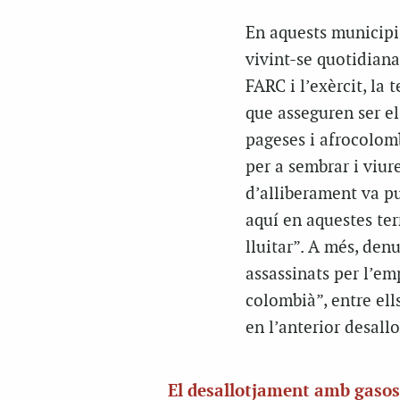
En aquests municipis
vivint-se quotidian
FARC i l’exèrcit, la 
que asseguren ser el
pageses i afrocolom
per a sembrar i viur
d’alliberament va pu
aquí en aquestes ter
lluitar”. A més, den
assassinats per l’em
colombià”, entre ells
en l’anterior desall
El desallotjament amb gasos