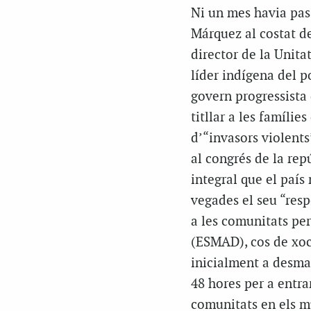
Ni un mes havia pass
Márquez al costat de 
director de la Unita
líder indígena del p
govern progressista 
titllar a les famílie
d’“invasors violents
al congrés de la rep
integral que el país
vegades el seu “resp
a les comunitats per
(ESMAD), cos de xoc
inicialment a desman
48 hores per a entrar
comunitats en els mu