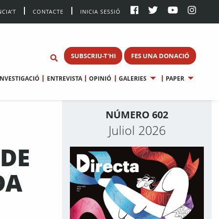
CIA’T
CONTACTE
INICIA SESSIÓ
SUBSCRIU-T'HI
FES UNA DONACIÓ
INVESTIGACIÓ
ENTREVISTA
OPINIÓ
GALERIES
PAPER
NÚMERO 602
Juliol 2026
 DE
DA