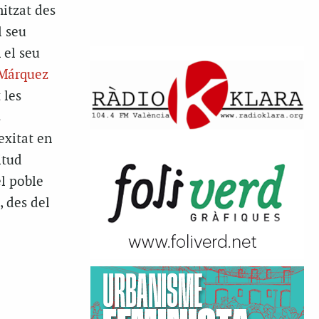
itzat des
l seu
 el seu
 Márquez
 les
s
exitat en
itud
el poble
 des del