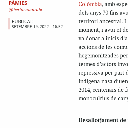
PÀMIES
Colòmbia
, amb espe
bertacamprubi
dels anys 70 fins av
PUBLICAT:
territori ancestral. 
SETEMBRE 19, 2022 - 16:52
moment, i avui el de
va donar a inicis d
accions de les comun
hegemonitzades per l
termes d’actors invo
repressiva per part 
indígena nasa diue
2014, centenars de f
monocultius de can
Desallotjament de 