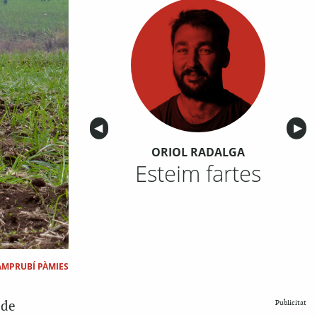
Anterior
◀︎
Sigu
▶︎
ORIOL RADALGA
Esteim fartes
AMPRUBÍ PÀMIES
 de
Publicitat