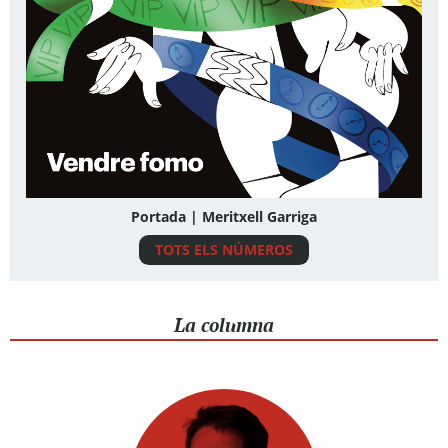
Portada | Meritxell Garriga
TOTS ELS NÚMEROS
La columna