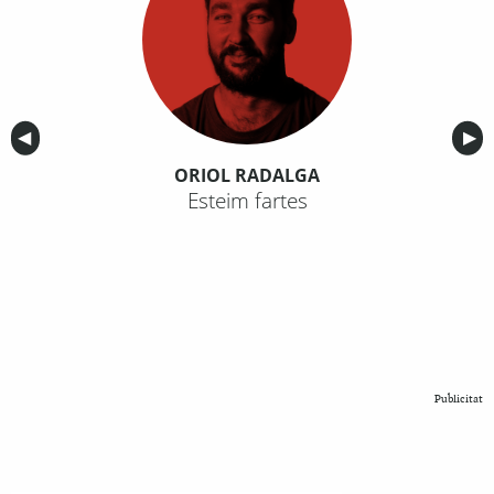
Anterior
◀︎
Sig
▶︎
ORIOL RADALGA
Esteim fartes
Publicitat